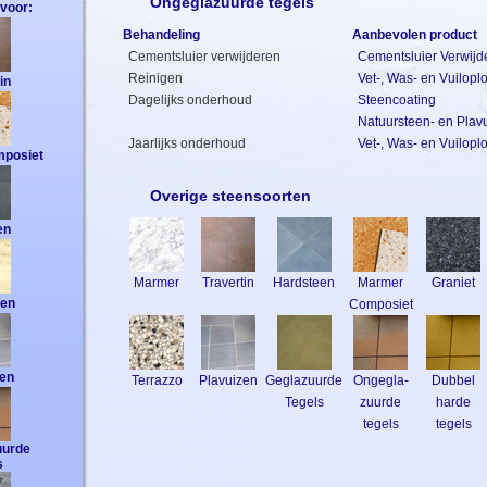
Ongeglazuurde tegels
voor:
Behandeling
Aanbevolen product
Cementsluier verwijderen
Cementsluier Verwijd
Reinigen
Vet-, Was- en Vuilopl
in
Dagelijks onderhoud
Steencoating
Natuursteen- en Pla
Jaarlijks onderhoud
Vet-, Was- en Vuilopl
posiet
Overige steensoorten
en
Marmer
Travertin
Hardsteen
Marmer
Graniet
een
Composiet
zen
Terrazzo
Plavuizen
Geglazuurde
Ongegla-
Dubbel
Tegels
zuurde
harde
tegels
tegels
uurde
s