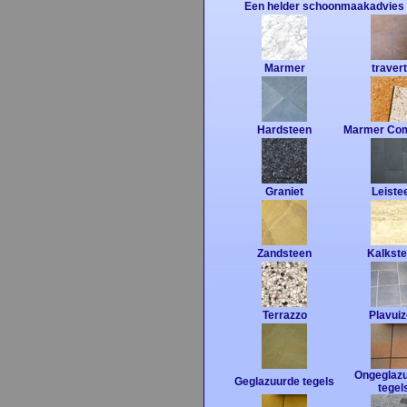
Een helder schoonmaakadvies 
Marmer
travert
Hardsteen
Marmer Com
Graniet
Leiste
Zandsteen
Kalkst
Terrazzo
Plavui
Ongeglaz
Geglazuurde tegels
tegel