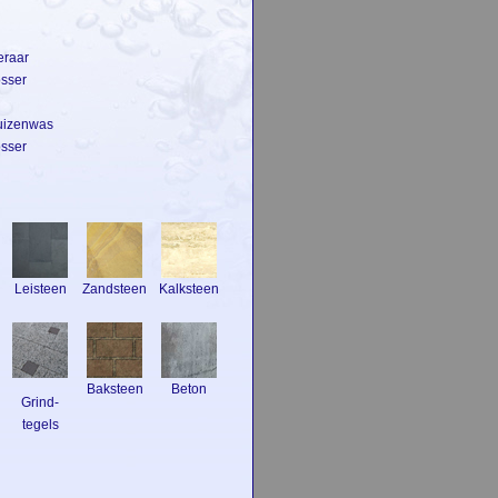
eraar
osser
vuizenwas
osser
Leisteen
Zandsteen
Kalksteen
Baksteen
Beton
Grind-
tegels