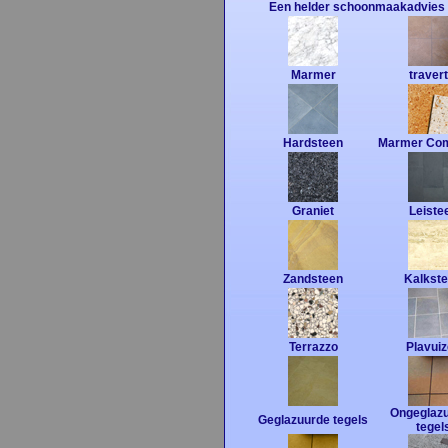
Een helder schoonmaakadvies 
Marmer
travert
Hardsteen
Marmer Com
Graniet
Leiste
Zandsteen
Kalkst
Terrazzo
Plavui
Ongeglaz
Geglazuurde tegels
tegel