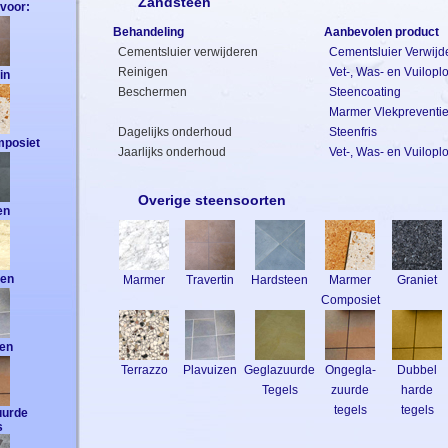
Zandsteen
voor:
Behandeling
Aanbevolen product
Cementsluier verwijderen
Cementsluier Verwijd
Reinigen
Vet-, Was- en Vuilopl
in
Beschermen
Steencoating
Marmer Vlekpreventi
Dagelijks onderhoud
Steenfris
posiet
Jaarlijks onderhoud
Vet-, Was- en Vuilopl
Overige steensoorten
en
een
Marmer
Travertin
Hardsteen
Marmer
Graniet
Composiet
zen
Terrazzo
Plavuizen
Geglazuurde
Ongegla-
Dubbel
Tegels
zuurde
harde
tegels
tegels
uurde
s