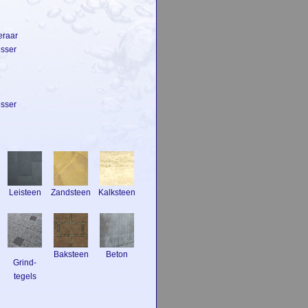
eraar
osser
e
osser
Leisteen
Zandsteen
Kalksteen
Baksteen
Beton
Grind-
tegels